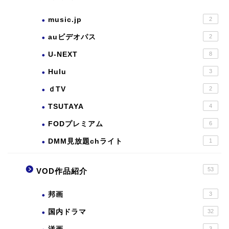
music.jp
2
auビデオパス
2
U-NEXT
8
Hulu
3
ｄTV
2
TSUTAYA
4
FODプレミアム
6
DMM見放題chライト
1
53
VOD作品紹介
邦画
3
国内ドラマ
32
3