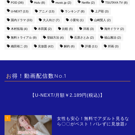
FOD
(36)
Hulu
(8)
music.jp
(2)
Netflix
(2)
TSUTAYA TV
(8)
U-NEXT
(13)
アニメ
(13)
ランキング
(8)
上戸彩
(3)
国内ドラマ
(33)
大人向け
(7)
小栗旬
(1)
山崎賢人
(2)
木村拓哉
(4)
本田翼
(2)
比較
(5)
洋画
(3)
海外ドラマ
(2)
無料トライアル
(9)
登録方法
(4)
石原さとみ
(2)
福山雅治
(2)
織田裕二
(3)
見放題
(42)
解約
(6)
評価
(11)
邦画
(3)
お得！動画配信数No.1
【U-NEXT/月額￥2.189円(税込)】
1
女性も安心！無料でアダルト見るな
ら〇〇がベスト！バレずに見放題♪