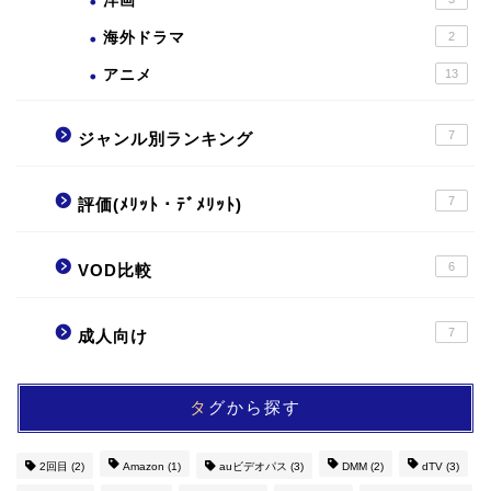
洋画
海外ドラマ
2
アニメ
13
7
ジャンル別ランキング
7
評価(ﾒﾘｯﾄ・ﾃﾞﾒﾘｯﾄ)
6
VOD比較
7
成人向け
タグから探す
2回目
(2)
Amazon
(1)
auビデオパス
(3)
DMM
(2)
dTV
(3)