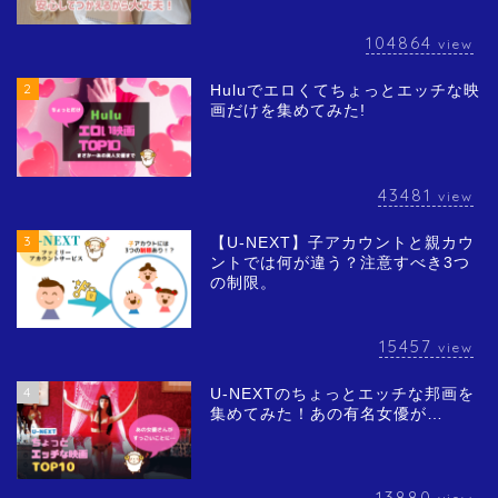
104864
view
2
Huluでエロくてちょっとエッチな映
画だけを集めてみた!
43481
view
3
【U-NEXT】子アカウントと親カウ
ントでは何が違う？注意すべき3つ
の制限。
15457
view
4
U-NEXTのちょっとエッチな邦画を
集めてみた！あの有名女優が…
13880