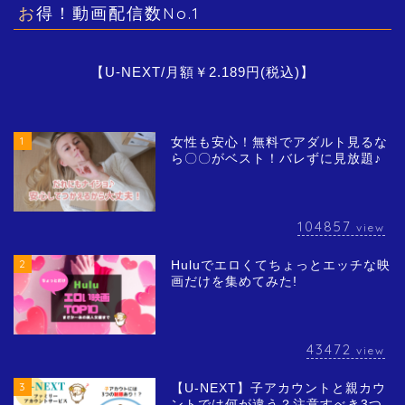
お得！動画配信数No.1
【U-NEXT/月額￥2.189円(税込)】
1
女性も安心！無料でアダルト見るな
ら〇〇がベスト！バレずに見放題♪
104857
view
2
Huluでエロくてちょっとエッチな映
画だけを集めてみた!
43472
view
3
【U-NEXT】子アカウントと親カウ
ントでは何が違う？注意すべき3つ