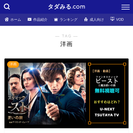
タダみる.com
ホーム
作品紹介
ランキング
成人向け
VOD
― TAG ―
洋画
洋画