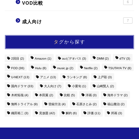
6
VOD比較
7
成人向け
タグから探す
2回目
(2)
Amazon
(1)
auビデオパス
(3)
DMM
(2)
dTV
(3)
FOD
(36)
Hulu
(8)
music.jp
(2)
Netflix
(2)
TSUTAYA TV
(8)
U-NEXT
(13)
アニメ
(13)
ランキング
(8)
上戸彩
(3)
国内ドラマ
(33)
大人向け
(7)
小栗旬
(1)
山崎賢人
(2)
木村拓哉
(4)
本田翼
(2)
比較
(5)
洋画
(3)
海外ドラマ
(2)
無料トライアル
(9)
登録方法
(4)
石原さとみ
(2)
福山雅治
(2)
織田裕二
(3)
見放題
(42)
解約
(6)
評価
(11)
邦画
(3)