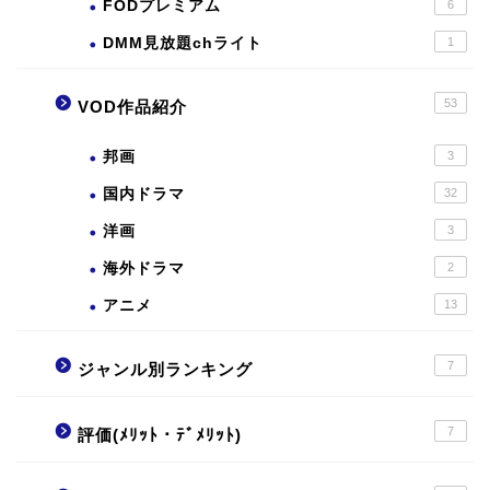
FODプレミアム
6
DMM見放題chライト
1
53
VOD作品紹介
邦画
3
国内ドラマ
32
洋画
3
海外ドラマ
2
アニメ
13
7
ジャンル別ランキング
7
評価(ﾒﾘｯﾄ・ﾃﾞﾒﾘｯﾄ)