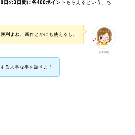
28日の3日間に各400ポイント
もらえるという、ち
て便利よね。新作とかにも使えるし。
よめ(嫁)
係する大事な事を話すよ！