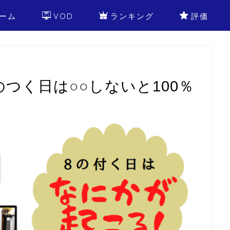
ーム
VOD
ランキング
評価
のつく日は○○しないと100％