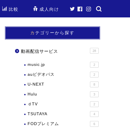
比較
成人向け
カテゴリーから探す
動画配信サービス
28
music.jp
2
auビデオパス
2
U-NEXT
8
Hulu
3
ｄTV
2
TSUTAYA
4
FODプレミアム
6