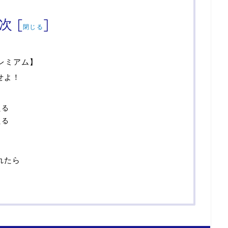
次
[
]
閉じる
レミアム】
せよ！
える
える
れたら