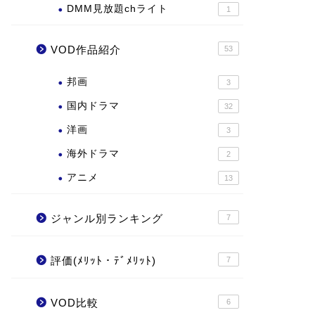
DMM見放題chライト
1
VOD作品紹介
53
邦画
3
国内ドラマ
32
洋画
3
海外ドラマ
2
アニメ
13
ジャンル別ランキング
7
評価(ﾒﾘｯﾄ・ﾃﾞﾒﾘｯﾄ)
7
VOD比較
6