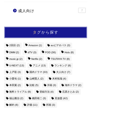
成人向け
7
タグから探す
2回目
(2)
Amazon
(1)
auビデオパス
(3)
DMM
(2)
dTV
(3)
FOD
(36)
Hulu
(8)
music.jp
(2)
Netflix
(2)
TSUTAYA TV
(8)
U-NEXT
(13)
アニメ
(13)
ランキング
(8)
上戸彩
(3)
国内ドラマ
(33)
大人向け
(7)
小栗旬
(1)
山崎賢人
(2)
木村拓哉
(4)
本田翼
(2)
比較
(5)
洋画
(3)
海外ドラマ
(2)
無料トライアル
(9)
登録方法
(4)
石原さとみ
(2)
福山雅治
(2)
織田裕二
(3)
見放題
(42)
解約
(6)
評価
(11)
邦画
(3)