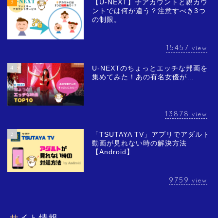
3
【U-NEXT】子アカウントと親カウ
ントでは何が違う？注意すべき3つ
の制限。
15457
view
4
U-NEXTのちょっとエッチな邦画を
集めてみた！あの有名女優が…
13878
view
5
「TSUTAYA TV」アプリでアダルト
動画が見れない時の解決方法
【Android】
9759
view
サイト情報