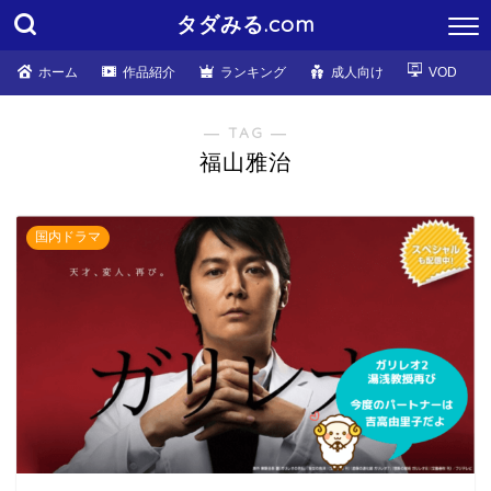
タダみる.com
ホーム
作品紹介
ランキング
成人向け
VOD
― TAG ―
福山雅治
国内ドラマ