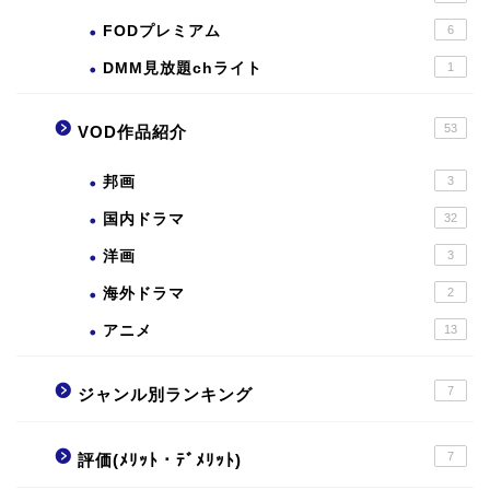
FODプレミアム
6
DMM見放題chライト
1
53
VOD作品紹介
邦画
3
国内ドラマ
32
洋画
3
海外ドラマ
2
アニメ
13
7
ジャンル別ランキング
7
評価(ﾒﾘｯﾄ・ﾃﾞﾒﾘｯﾄ)