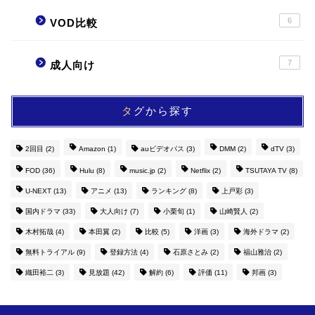
6
VOD比較
7
成人向け
タグから探す
2回目
(2)
Amazon
(1)
auビデオパス
(3)
DMM
(2)
dTV
(3)
FOD
(36)
Hulu
(8)
music.jp
(2)
Netflix
(2)
TSUTAYA TV
(8)
U-NEXT
(13)
アニメ
(13)
ランキング
(8)
上戸彩
(3)
国内ドラマ
(33)
大人向け
(7)
小栗旬
(1)
山崎賢人
(2)
木村拓哉
(4)
本田翼
(2)
比較
(5)
洋画
(3)
海外ドラマ
(2)
無料トライアル
(9)
登録方法
(4)
石原さとみ
(2)
福山雅治
(2)
織田裕二
(3)
見放題
(42)
解約
(6)
評価
(11)
邦画
(3)