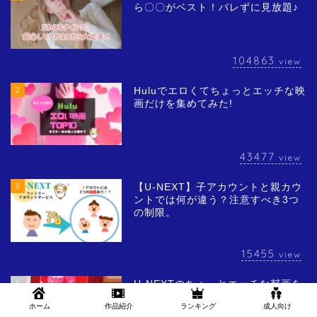
ら〇〇がベスト！バレずに見放題♪
104863
view
2
Huluでエロくてちょっとエッチな映
画だけを集めてみた!
43477
view
3
【U-NEXT】子アカウントと親カウ
ントでは何が違う？注意すべき3つ
の制限。
15455
view
4
U-NEXTのちょっとエッチな邦画を
集めてみた！あの有名女優が…
ホーム
作品紹介
ランキング
成人向け