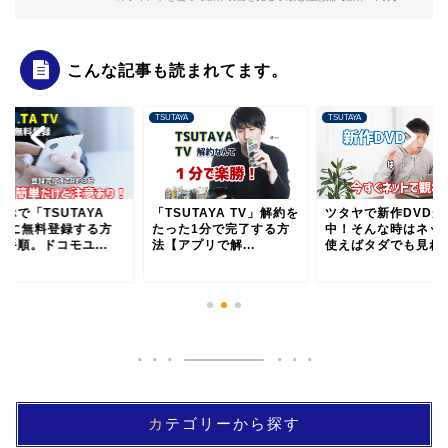
こんな記事も読まれてます。
TAYA
TSUTAYA
TSUTAYA
ホで「TSUTAYA
「TSUTAYA TV」解約を
ツタヤで新作DVDが
V」に無料登録する方
たった1分で完了する方
中！そんな時はネッ
手順。ドコモユ...
法【アプリで解...
使えばタダでも見れる.
カテゴリーから探す