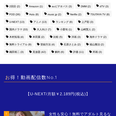
2回目
(2)
Amazon
(1)
auビデオパス
(3)
DMM
(2)
dTV
(3)
FOD
(36)
Hulu
(8)
music.jp
(2)
Netflix
(2)
TSUTAYA TV
(8)
U-NEXT
(13)
アニメ
(13)
ランキング
(8)
上戸彩
(3)
国内ドラマ
(33)
大人向け
(7)
小栗旬
(1)
山崎賢人
(2)
木村拓哉
(4)
本田翼
(2)
比較
(5)
洋画
(3)
海外ドラマ
(2)
無料トライアル
(9)
登録方法
(4)
石原さとみ
(2)
福山雅治
(2)
織田裕二
(3)
見放題
(42)
解約
(6)
評価
(11)
邦画
(3)
お得！動画配信数No.1
【U-NEXT/月額￥2.189円(税込)】
1
女性も安心！無料でアダルト見るな