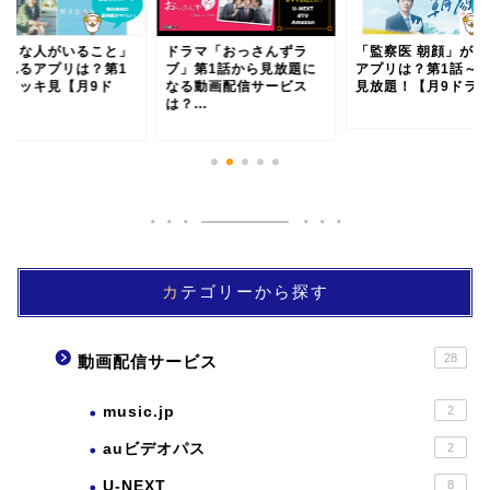
ラマ「おっさんずラ
「監察医 朝顔」が見れる
「ガリレオ」が見れ
」第1話から見放題に
アプリは？第1話～全話
プリは？全話一挙見
る動画配信サービス
見放題！【月9ドラマ...
題！【月9ドラマ・
...
雅...
カテゴリーから探す
28
動画配信サービス
music.jp
2
auビデオパス
2
U-NEXT
8