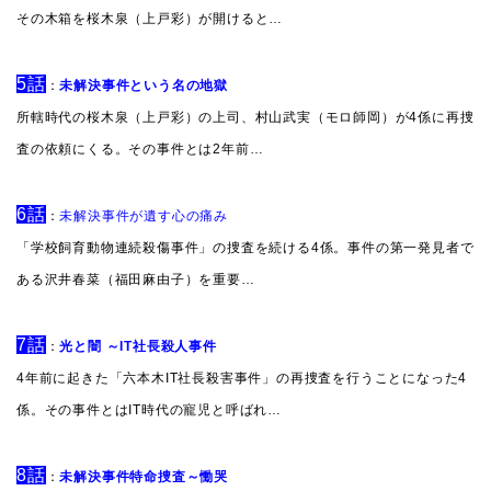
その木箱を桜木泉（上戸彩）が開けると…
5話
：
未解決事件という名の地獄
所轄時代の桜木泉（上戸彩）の上司、村山武実（モロ師岡）が4係に再捜
査の依頼にくる。その事件とは2年前…
6話
：
未解決事件が遺す心の痛み
「学校飼育動物連続殺傷事件」の捜査を続ける4係。事件の第一発見者で
ある沢井春菜（福田麻由子）を重要…
7話
：
光と闇 ～IT社長殺人事件
4年前に起きた「六本木IT社長殺害事件」の再捜査を行うことになった4
係。その事件とはIT時代の寵児と呼ばれ…
8話
：
未解決事件特命捜査～慟哭