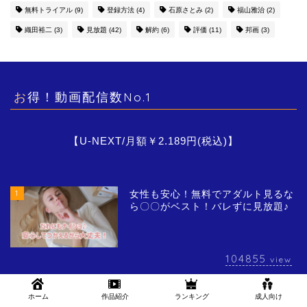
無料トライアル
(9)
登録方法
(4)
石原さとみ
(2)
福山雅治
(2)
織田裕二
(3)
見放題
(42)
解約
(6)
評価
(11)
邦画
(3)
お得！動画配信数No.1
【U-NEXT/月額￥2.189円(税込)】
1
女性も安心！無料でアダルト見るな
ら〇〇がベスト！バレずに見放題♪
104855
view
2
Huluでエロくてちょっとエッチな映
ホーム
作品紹介
ランキング
成人向け
画だけを集めてみた!