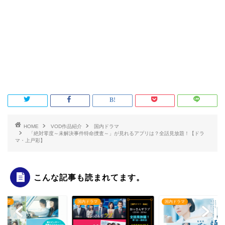
HOME
VOD作品紹介
国内ドラマ
「絶対零度～未解決事件特命捜査～」が見れるアプリは？全話見放題！【ドラ
マ・上戸彩】
こんな記事も読まれてます。
ドラマ
国内ドラマ
国内ドラマ