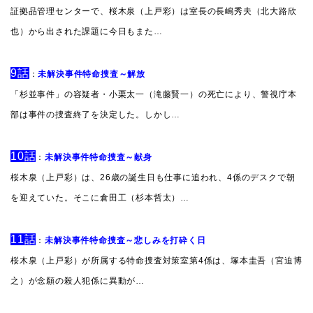
証拠品管理センターで、桜木泉（上戸彩）は室長の長嶋秀夫（北大路欣
也）から出された課題に今日もまた…
9話
：
未解決事件特命捜査～解放
「杉並事件」の容疑者・小栗太一（滝藤賢一）の死亡により、警視庁本
部は事件の捜査終了を決定した。しかし…
10話
：
未解決事件特命捜査～献身
桜木泉（上戸彩）は、26歳の誕生日も仕事に追われ、4係のデスクで朝
を迎えていた。そこに倉田工（杉本哲太）…
11話
：
未解決事件特命捜査～悲しみを打砕く日
桜木泉（上戸彩）が所属する特命捜査対策室第4係は、塚本圭吾（宮迫博
之）が念願の殺人犯係に異動が…