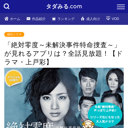
タダみる.com
ホーム
作品紹介
ランキング
成人向け
VOD
国内ドラマ
「絶対零度～未解決事件特命捜査～」
が見れるアプリは？全話見放題！【ド
ラマ・上戸彩】