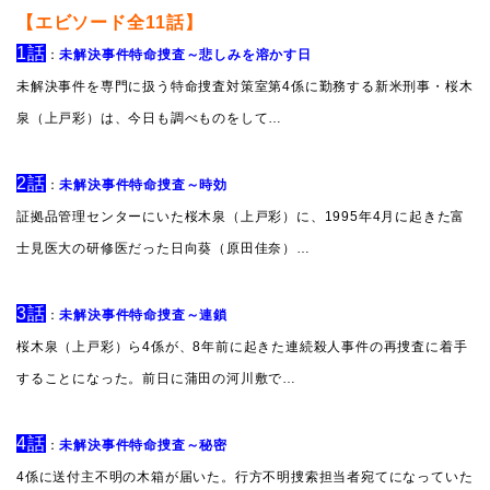
【エビソード全11話】
1話
：
未解決事件特命捜査～悲しみを溶かす日
未解決事件を専門に扱う特命捜査対策室第4係に勤務する新米刑事・桜木
泉（上戸彩）は、今日も調べものをして…
2話
：
未解決事件特命捜査～時効
証拠品管理センターにいた桜木泉（上戸彩）に、1995年4月に起きた富
士見医大の研修医だった日向葵（原田佳奈）…
3話
：
未解決事件特命捜査～連鎖
桜木泉（上戸彩）ら4係が、8年前に起きた連続殺人事件の再捜査に着手
することになった。前日に蒲田の河川敷で…
4話
：
未解決事件特命捜査～秘密
4係に送付主不明の木箱が届いた。行方不明捜索担当者宛てになっていた