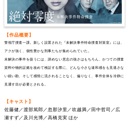
【作品概要】
警視庁捜査一課。新しく設置された『未解決事件特命捜査対策室』には、
アクが強く、個性豊かな刑事たちが集められていた。
未解決の事件を扱うには、諦めない意志の強さはもちろん、かつての捜査
資料や物的証拠を改めて検証する際に、どんな小さな違和感をも見逃さな
い鋭い勘、そして感情に流されることなく、偏りなく、事件全体を冷静に
見通す目が必要とされる。
【キャスト】
佐藤健／渡部篤郎／忽那汐里／吹越満／田中哲司／広
瀬すず／及川光博／高橋克実 ほか