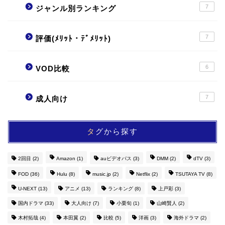
7
ジャンル別ランキング
7
評価(ﾒﾘｯﾄ・ﾃﾞﾒﾘｯﾄ)
6
VOD比較
7
成人向け
タグから探す
2回目
(2)
Amazon
(1)
auビデオパス
(3)
DMM
(2)
dTV
(3)
FOD
(36)
Hulu
(8)
music.jp
(2)
Netflix
(2)
TSUTAYA TV
(8)
U-NEXT
(13)
アニメ
(13)
ランキング
(8)
上戸彩
(3)
国内ドラマ
(33)
大人向け
(7)
小栗旬
(1)
山崎賢人
(2)
木村拓哉
(4)
本田翼
(2)
比較
(5)
洋画
(3)
海外ドラマ
(2)