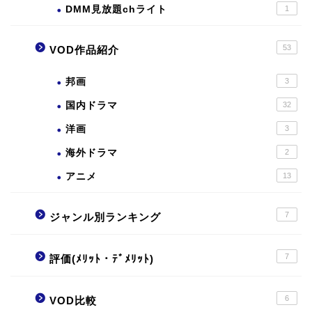
DMM見放題chライト
1
53
VOD作品紹介
邦画
3
国内ドラマ
32
洋画
3
海外ドラマ
2
アニメ
13
7
ジャンル別ランキング
7
評価(ﾒﾘｯﾄ・ﾃﾞﾒﾘｯﾄ)
6
VOD比較