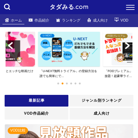
タダみる.com
ホーム
作品紹介
ランキング
成人向け
VOD
U-NEXT
FODプレミアム
ちょっとエッチな映画だけ
「U-NEXT無料トライアル」の登録方法を
「FODプレミアム」な
誰でも簡単にで...
放題！超豪華ライ...
最新記事
ジャンル別ランキング
VOD作品紹介
成人向け
VOD比較