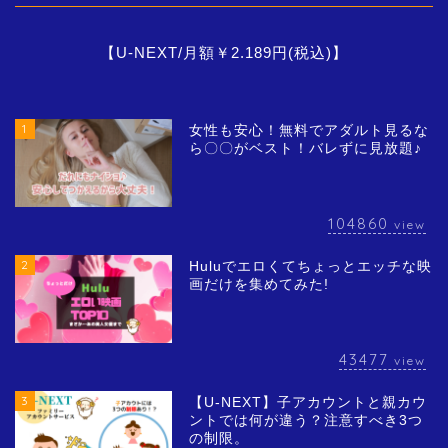
【U-NEXT/月額￥2.189円(税込)】
1
女性も安心！無料でアダルト見るな
ら〇〇がベスト！バレずに見放題♪
104860
view
2
Huluでエロくてちょっとエッチな映
画だけを集めてみた!
43477
view
3
【U-NEXT】子アカウントと親カウ
ントでは何が違う？注意すべき3つ
の制限。